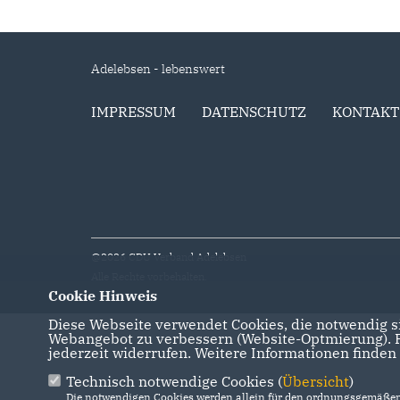
Adelebsen - lebenswert
IMPRESSUM
DATENSCHUTZ
KONTAKT
@2026 CDU Verband Adelebsen
Alle Rechte vorbehalten.
Cookie Hinweis
Diese Webseite verwendet Cookies, die notwendig si
Webangebot zu verbessern (Website-Optmierung). Fü
jederzeit widerrufen. Weitere Informationen finden
Technisch notwendige Cookies (
Übersicht
)
Die notwendigen Cookies werden allein für den ordnungsgemäßen 